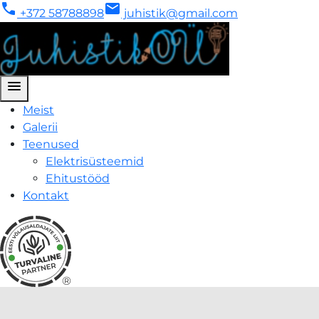
phone
mail
+372 58788898
juhistik@gmail.com
menu
Meist
Galerii
Teenused
Elektrisüsteemid
Ehitustööd
Kontakt
®
Galerii