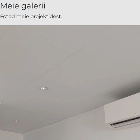
|
Meie galerii
JUHISTIK
Fotod meie projektidest.
OÜ