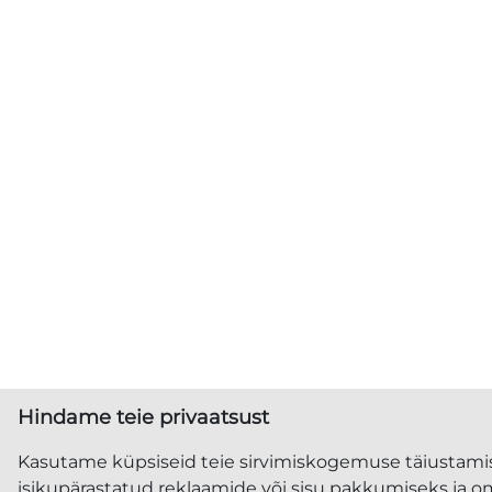
Hindame teie privaatsust
Kasutame küpsiseid teie sirvimiskogemuse täiustami
isikupärastatud reklaamide või sisu pakkumiseks ja om