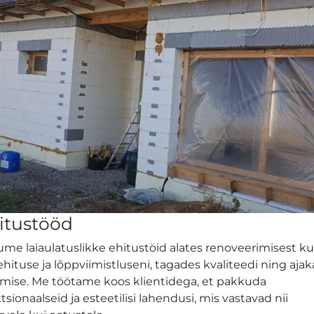
|
JUHISTIK
OÜ
itustööd
me laiaulatuslikke ehitustöid alates renoveerimisest ku
hituse ja lõppviimistluseni, tagades kvaliteedi ning aja
imise. Me töötame koos klientidega, et pakkuda
tsionaalseid ja esteetilisi lahendusi, mis vastavad nii