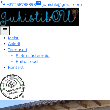
phone
mail
+372 58788898
juhistik@gmail.com
menu
Meist
Galerii
Teenused
Elektrisüsteemid
Ehitustööd
Kontakt
®
Ehitustööd