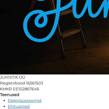
JUHISTIK OÜ
Registrikood
16561503
KMKR
EE102867646
Teenused
Elektrisüsteemid
Ehitustööd